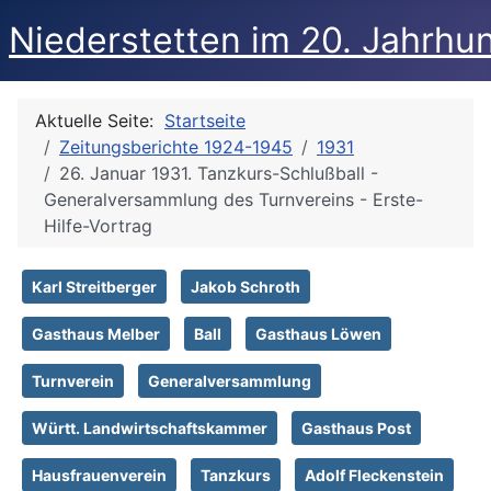
Niederstetten im 20. Jahrhu
Aktuelle Seite:
Startseite
Zeitungsberichte 1924-1945
1931
26. Januar 1931. Tanzkurs-Schlußball -
Generalversammlung des Turnvereins - Erste-
Hilfe-Vortrag
Karl Streitberger
Jakob Schroth
Gasthaus Melber
Ball
Gasthaus Löwen
Turnverein
Generalversammlung
Württ. Landwirtschaftskammer
Gasthaus Post
Hausfrauenverein
Tanzkurs
Adolf Fleckenstein