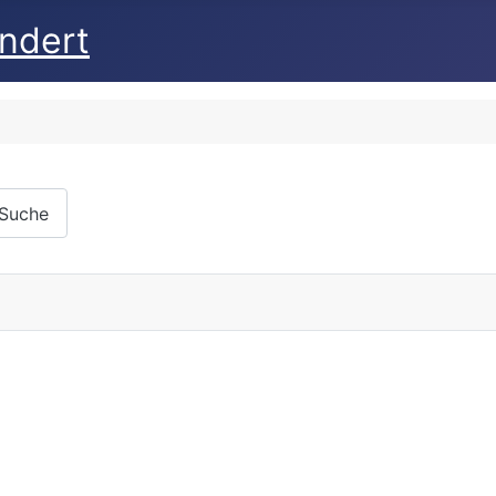
undert
 Suche