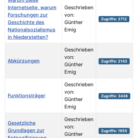
Warum diese
Internetseite, warum
Geschrieben
Forschungen zur
von:
Zugriffe: 2712
Geschichte des
Günther
Nationalsozialismus
Emig
in Niederstetten?
Geschrieben
von:
Abkürzungen
Zugriffe: 2143
Günther
Emig
Geschrieben
von:
Funktionsträger
Zugriffe: 3438
Günther
Emig
Geschrieben
Gesetzliche
von:
Grundlagen zur
Zugriffe: 1955
Günther
Entnazifizierung