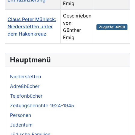
Emig
Geschrieben
Claus Peter Mühleck:
von:
Niederstetten unter
Zugriffe: 4290
Günther
dem Hakenkreuz
Emig
Beiträge
Hauptmenü
Niederstetten
Adreßbücher
Telefonbücher
Zeitungsberichte 1924-1945
Personen
Judentum
Jüdische Familien