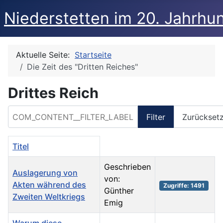
Niederstetten im 20. Jahrhu
Aktuelle Seite:
Startseite
Die Zeit des "Dritten Reiches"
Drittes Reich
COM_CONTENT__FILTER_LABEL
Filter
Zurückset
Titel
Geschrieben
Auslagerung von
von:
Akten während des
Zugriffe: 1491
Günther
Zweiten Weltkriegs
Emig