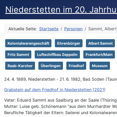
Niederstetten im 20. Jahrh
Aktuelle Seite:
Startseite
Personen
Sammt, Albert
Kolonialwarengeschäft
Ehrenbürger
Albert Sammt
Fritz Sammt
Luftschiffbau Zeppelin
Frankfurt/Main
Raab-Karcher
Überlingen
Friedhof
Museum
24. 4. 1889, Niederstetten - 21. 6. 1982, Bad Soden (Taun
Grabstein auf dem Friedhof in Niederstetten (2021)
Vater: Eduard Sammt aus Saalburg an der Saale (Thüring
Mutter: Luise geb. Schönemann "aus dem Murrhardter Wa
Berufliche Tätigkeit der Eltern: Seilerei und Kolonialware