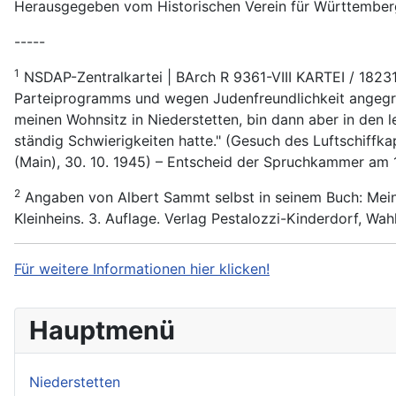
Herausgegeben vom Historischen Verein für Württemberg
-----
1
NSDAP-Zentralkartei | BArch R 9361-VIII KARTEI / 1823
Parteiprogramms und wegen Judenfreundlichkeit angegrif
meinen Wohnsitz in Niederstetten, bin dann aber in den 
ständig Schwierigkeiten hatte." (Gesuch des Luftschiffk
(Main), 30. 10. 1945) – Entscheid der Spruchkammer am 14
2
Angaben von Albert Sammt selbst in seinem Buch: Mein L
Kleinheins. 3. Auflage. Verlag Pestalozzi-Kinderdorf, Wa
Für weitere Informationen hier klicken!
Hauptmenü
Niederstetten