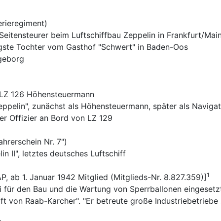
terieregiment)
 Seitensteurer beim Luftschiffbau Zeppelin in Frankfurt/Mai
üngste Tochter vom Gasthof "Schwert" in Baden-Oos
ngeborg
s LZ 126 Höhensteuermann
eppelin", zunächst als Höhensteuermann, später als Navigat
er Offizier an Bord von LZ 129
ahrerschein Nr. 7")
II", letztes deutsches Luftschiff
1
P, ab 1. Januar 1942 Mitglied (Mitglieds-Nr. 8.827.359)]
i für den Bau und die Wartung von Sperrballonen eingesetz
aft von Raab-Karcher". "Er betreute große Industriebetrieb