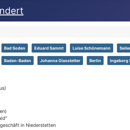
undert
Bad Soden
Eduard Sammt
Luise Schönemann
Seile
Baden-Baden
Johanna Glasstetter
Berlin
Ingeborg
us)
en)
ld"
ngeschäft in Niederstetten