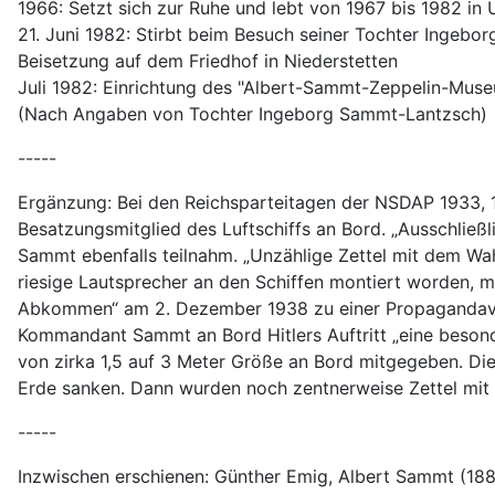
1966: Setzt sich zur Ruhe und lebt von 1967 bis 1982 i
21. Juni 1982: Stirbt beim Besuch seiner Tochter Ingebo
Beisetzung auf dem Friedhof in Niederstetten
Juli 1982: Einrichtung des "Albert-Sammt-Zeppelin-Muse
(Nach Angaben von Tochter Ingeborg Sammt-Lantzsch)
-----
Ergänzung: Bei den Reichsparteitagen der NSDAP 1933, 
Besatzungsmitglied des Luftschiffs an Bord. „Ausschließ
Sammt ebenfalls teilnahm. „Unzählige Zettel mit dem Wa
riesige Lautsprecher an den Schiffen montiert worden, 
Abkommen“ am 2. Dezember 1938 zu einer Propagandaveran
Kommandant Sammt an Bord Hitlers Auftritt „eine besond
von zirka 1,5 auf 3 Meter Größe an Bord mitgegeben. D
Erde sanken. Dann wurden noch zentnerweise Zettel mit 
-----
Inzwischen erschienen: Günther Emig, Albert Sammt (188