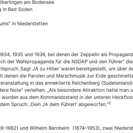
n Überlingen am Bodensee
rg in Bad Soden
ums" in Niederstetten
1934, 1935 und 1936, bei denen der Zeppelin als Propagand
lich der Wahlpropaganda für die NSDAP und den Führer“ die
hlspruch ‚Sagt JA zu Hitler‘ waren bereitgestellt, um übe
mit denen die Parolen und Marschmusik zur Erde geschmette
staltung in das annektierte Reichenberg (Sudetenland) ko
ere Note“ verleihen. „Als besondere Attraktion hatte man 
ie wurden aus dem Kommandostand in der unteren Heckfloss
2
dem Spruch: ‚Dein JA dem Führer!‘ abgeworfen.“
9–1982) und Wilhelm Bernheim (1874–1953), zwei Niederste