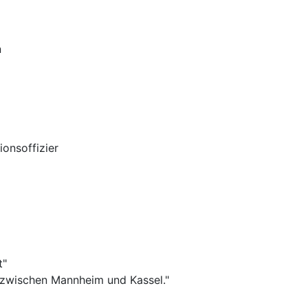
n
ionsoffizier
t"
e zwischen Mannheim und Kassel."