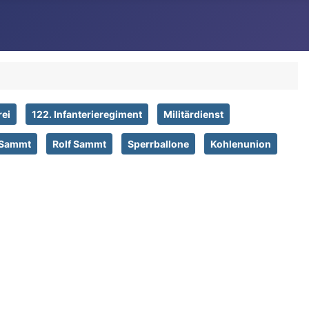
rei
122. Infanterieregiment
Militärdienst
 Sammt
Rolf Sammt
Sperrballone
Kohlenunion