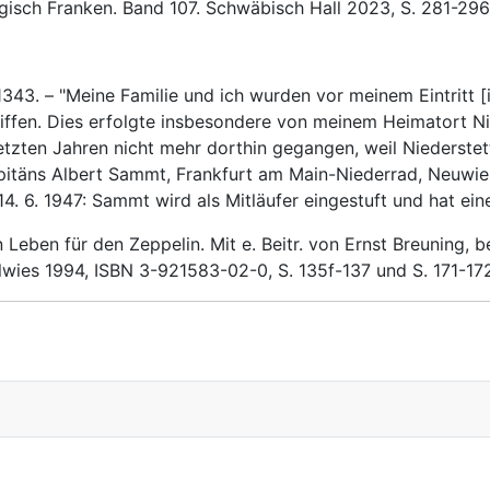
isch Franken. Band 107. Schwäbisch Hall 2023, S. 281-296
1343. – "Meine Familie und ich wurden vor meinem Eintritt
fen. Dies erfolgte insbesondere von meinem Heimatort Nie
letzten Jahren nicht mehr dorthin gegangen, weil Niederste
apitäns Albert Sammt, Frankfurt am Main-Niederrad, Neuwie
. 6. 1947: Sammt wird als Mitläufer eingestuft und hat ein
eben für den Zeppelin. Mit e. Beitr. von Ernst Breuning, 
hlwies 1994, ISBN 3-921583-02-0, S. 135f-137 und S. 171-17