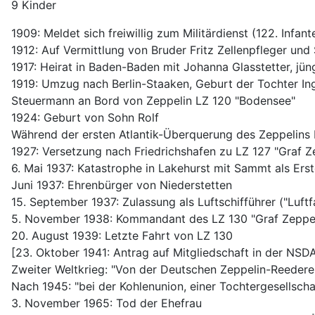
9 Kinder
1909: Meldet sich freiwillig zum Militärdienst (122. Infan
1912: Auf Vermittlung von Bruder Fritz Zellenpfleger und
1917: Heirat in Baden-Baden mit Johanna Glasstetter, j
1919: Umzug nach Berlin-Staaken, Geburt der Tochter I
Steuermann an Bord von Zeppelin LZ 120 "Bodensee"
1924: Geburt von Sohn Rolf
Während der ersten Atlantik-Überquerung des Zeppelin
1927: Versetzung nach Friedrichshafen zu LZ 127 "Graf Z
6. Mai 1937: Katastrophe in Lakehurst mit Sammt als Erst
Juni 1937: Ehrenbürger von Niederstetten
15. September 1937: Zulassung als Luftschifführer ("Luftf
5. November 1938: Kommandant des LZ 130 "Graf Zeppelin 
20. August 1939: Letzte Fahrt von LZ 130
[23. Oktober 1941: Antrag auf Mitgliedschaft in der NSDA
Zweiter Weltkrieg: "Von der Deutschen Zeppelin-Reedere
Nach 1945: "bei der Kohlenunion, einer Tochtergesellsch
3. November 1965: Tod der Ehefrau