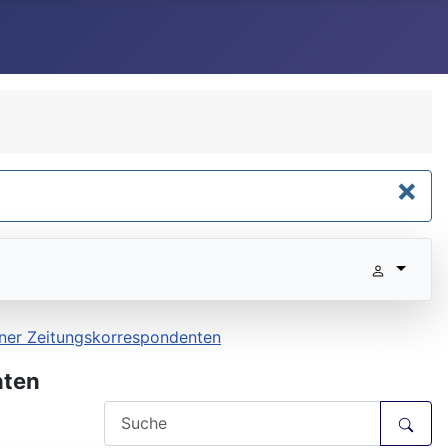
×
tener Zeitungskorrespondenten
nten