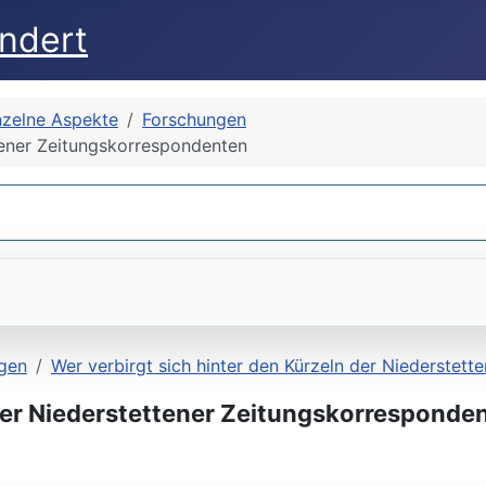
undert
nzelne Aspekte
Forschungen
ttener Zeitungskorrespondenten
gen
Wer verbirgt sich hinter den Kürzeln der Niederstet
 der Niederstettener Zeitungskorresponde