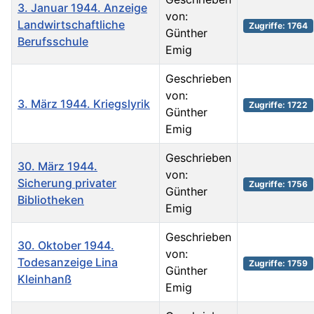
3. Januar 1944. Anzeige
von:
Landwirtschaftliche
Zugriffe: 1764
Günther
Berufsschule
Emig
Geschrieben
von:
3. März 1944. Kriegslyrik
Zugriffe: 1722
Günther
Emig
Geschrieben
30. März 1944.
von:
Sicherung privater
Zugriffe: 1756
Günther
Bibliotheken
Emig
Geschrieben
30. Oktober 1944.
von:
Todesanzeige Lina
Zugriffe: 1759
Günther
Kleinhanß
Emig