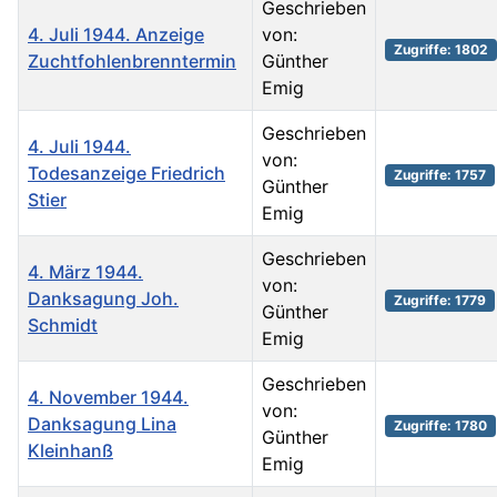
Geschrieben
4. Juli 1944. Anzeige
von:
Zugriffe: 1802
Zuchtfohlenbrenntermin
Günther
Emig
Geschrieben
4. Juli 1944.
von:
Todesanzeige Friedrich
Zugriffe: 1757
Günther
Stier
Emig
Geschrieben
4. März 1944.
von:
Danksagung Joh.
Zugriffe: 1779
Günther
Schmidt
Emig
Geschrieben
4. November 1944.
von:
Danksagung Lina
Zugriffe: 1780
Günther
Kleinhanß
Emig