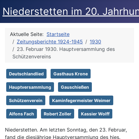
Niederstetten im 20. Jahrhu
Aktuelle Seite:
Startseite
Zeitungsberichte 1924-1945
1930
23. Februar 1930. Hauptversammlung des
Schützenvereins
Deutschlandlied
Gasthaus Krone
Hauptversammlung
Gauschießen
Schützenverein
Kaminfegermeister Weimer
Alfons Fach
Robert Zoller
Kassier Wolff
Niederstetten. Am letzten Sonntag, den 23. Februar,
fand die diesjährige Hauptversammlung des hies.