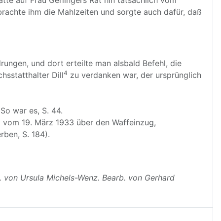
tte auf Frau Gerlingers Rat hin tatsächlich vom
brachte ihm die Mahlzeiten und sorgte auch dafür, daß
ungen, und dort erteilte man alsbald Befehl, die
4
sstatthalter Dill
zu verdanken war, der ursprünglich
So war es, S. 44.
g vom 19. März 1933 über den Waffeinzug,
ben, S. 184).
s. von Ursula Michels-Wenz. Bearb. von Gerhard