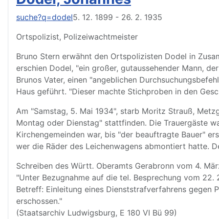
suche?q=dodel
5. 12. 1899 - 26. 2. 1935
Ortspolizist, Polizeiwachtmeister
Bruno Stern erwähnt den Ortspolizisten Dodel in Zusa
erschien Dodel, "ein großer, gutaussehender Mann, der
Brunos Vater, einen "angeblichen Durchsuchungsbefehl
Haus geführt. "Dieser machte Stichproben in den Gesc
Am "Samstag, 5. Mai 1934", starb Moritz Strauß, Metzg
Montag oder Dienstag" stattfinden. Die Trauergäste 
Kirchengemeinden war, bis "der beauftragte Bauer" ersc
wer die Räder des Leichenwagens abmontiert hatte. Der
Schreiben des Württ. Oberamts Gerabronn vom 4. März 1
"Unter Bezugnahme auf die tel. Besprechung vom 22. 2
Betreff: Einleitung eines Dienststrafverfahrens gegen P
erschossen."
(Staatsarchiv Ludwigsburg, E 180 VI Bü 99)