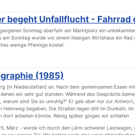
r begeht Unfallflucht - Fahrrad
vergangenen Sonntag überfuhr am Marktplatz ein unbekannte
s am Sonntag wurde vor einem hiesigen Wirtshaus ein Rad g
ches wenige Pfennige kostet.
ographie (1985)
g [in Niederstetten] an. Nach dem gemeinsamen Essen mit 
t denen wir sehr gut standen. Während des Gesprächs beme
en, warum sind Sie so unruhig?" Er gab aber nur zur Antwort
den Heimweg begaben. Die Straßen lagen still im Dunkeln. I
 dort arbeiten könnte. Wenig später gingen wir schlafen
5. März - wurde ich durch den Lärm schwerer Lastwagen, d