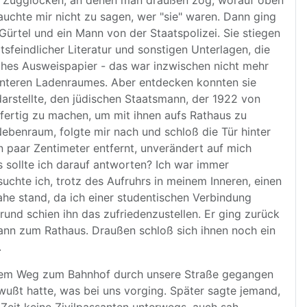
chen Zugglocken, an denen man draußen zog, worauf oben
auchte mir nicht zu sagen, wer "sie" waren. Dann ging
Gürtel und ein Mann von der Staatspolizei. Sie stiegen
eindlicher Literatur und sonstigen Unterlagen, die
ches Ausweispapier - das war inzwischen nicht mehr
interen Ladenraumes. Aber entdecken konnten sie
darstellte, den jüdischen Staatsmann, der 1922 von
fertig zu machen, um mit ihnen aufs Rathaus zu
ebenraum, folgte mir nach und schloß die Tür hinter
ein paar Zentimeter entfernt, unverändert auf mich
as sollte ich darauf antworten? Ich war immer
suchte ich, trotz des Aufruhrs in meinem Inneren, einen
e stand, da ich einer studentischen Verbindung
und schien ihn das zufriedenzustellen. Er ging zurück
nn zum Rathaus. Draußen schloß sich ihnen noch ein
.
f dem Weg zum Bahnhof durch unsere Straße gegangen
wußt hatte, was bei uns vorging. Später sagte jemand,