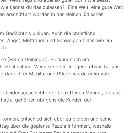
sten Weltkriegs und ebenso guter Sohn wie selbst
wie kannst du das zulassen?" Eine Welt, eine gute Welt
n erschüttert worden in der kleinen jüdischen
m Gedächtnis bleiben. Auch die christliche
n. Angst, Mißtrauen und Schweigen fielen wie ein
zte.
rche [Emma Deininger]. Sie kam noch am
hicksal nähme. Wenn sie oder er irgend etwas für uns
und dank ihrer Mithilfe und Pflege wurde mein Vater
ie Leidensgeschichte der betroffenen Männer, die aus
hatte, gehörten übrigens die Kunden der
 können, entschied sich aber zu bleiben und seine
ttag über die geplante Razzia informiert, weshalb