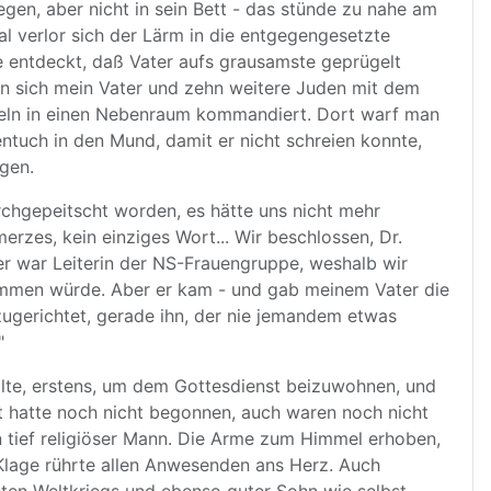
legen, aber nicht in sein Bett - das stünde zu nahe am
 verlor sich der Lärm in die entgegengesetzte
 entdeckt, daß Vater aufs grausamste geprügelt
en sich mein Vater und zehn weitere Juden mit dem
nzeln in einen Nebenraum kommandiert. Dort warf man
ntuch in den Mund, damit er nicht schreien konnte,
gen.
chgepeitscht worden, es hätte uns nicht mehr
erzes, kein einziges Wort... Wir beschlossen, Dr.
ller war Leiterin der NS-Frauengruppe, weshalb wir
kommen würde. Aber er kam - und gab meinem Vater die
zugerichtet, gerade ihn, der nie jemandem etwas
"
sollte, erstens, um dem Gottesdienst beizuwohnen, und
t hatte noch nicht begonnen, auch waren noch nicht
n tief religiöser Mann. Die Arme zum Himmel erhoben,
e Klage rührte allen Anwesenden ans Herz. Auch