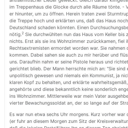
antisemitischer Lieder geweckt. Gleich darauf klingel
im Treppenhaus die Glocke durch alle Räume tönte. - Va
er hinunter, um zu öffnen. Herein traten zwei Sturmtru
die Treppe hoch und erklärten uns, daß das Haus noch
Deutschland schaden könnten. Einen Durchsuchungsbefe
2
nötig.
Sie durchwühlten nun das Haus vom Keller bis
nichts. Erst als sie ins Wohnzimmer zurückkamen, fiel 
Rechtsextremisten ermordet worden war. Sie nahmen da
kommen. Dabei sahen sie auch zu mir herüber und flüs
uns. Daraufhin nahm er seine Pistole heraus und richtet
gerichtet blieb. Der Mann herrschte mich an: "Sie sind
unpolitisch gewesen und niemals ein Kommunist, ja nicht
klaren Kopf zu behalten, und erklärte wahrheitsgemä
angehörte und diese bekanntlich keine sonderlich enge
ins Wohnzimmer. Mittlerweile war mein Vater ausgehb
vierter Bewachungssoldat an, der so lange auf der Str
Es war nun etwa sechs Uhr morgens. Kurz vorher war
(er fuhr an diesem Morgen zum Sitz der Kreisverwaltun