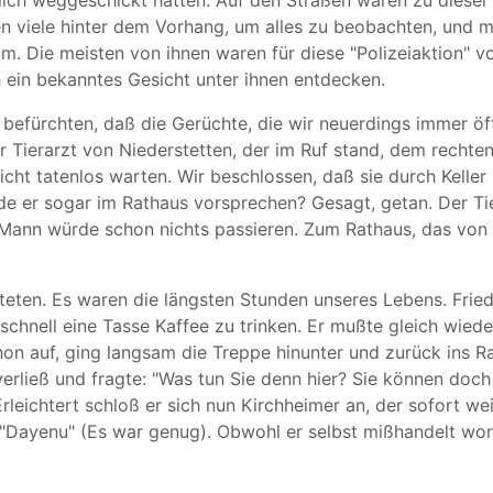
tlich weggeschickt hätten. Auf den Straßen waren zu dieser
n viele hinter dem Vorhang, um alles zu beobachten, und 
rum. Die meisten von ihnen waren für diese "Polizeiaktion"
ein bekanntes Gesicht unter ihnen entdecken.
 befürchten, daß die Gerüchte, die wir neuerdings immer öf
 Tierarzt von Niederstetten, der im Ruf stand, dem rechte
cht tatenlos warten. Wir beschlossen, daß sie durch Keller
ürde er sogar im Rathaus vorsprechen? Gesagt, getan. Der Ti
m Mann würde schon nichts passieren. Zum Rathaus, das von
ten. Es waren die längsten Stunden unseres Lebens. Frieda 
chnell eine Tasse Kaffee zu trinken. Er mußte gleich wied
chon auf, ging langsam die Treppe hinunter und zurück ins 
rließ und fragte: "Was tun Sie denn hier? Sie können doch
rleichtert schloß er sich nun Kirchheimer an, der sofort w
"Dayenu" (Es war genug). Obwohl er selbst mißhandelt wor