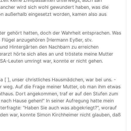
 Zeit keine Zivilpassanten unterwegs, auch sah
mancher wird sich wohl gewundert haben, was die
 von außerhalb eingesetzt worden, kamen also aus
ter gehört hatten, doch der Wahrheit entsprachen. Was
n Flügel anzugehören [Hermann Eyßer, stv.
 und Hintergärten den Nachbarn zu erreichen
erarzt hörte sich alles an und tröstete meine Mutter
 SA-Leuten umringt war, konnte er nicht gehen.
[ ], unser christliches Hausmädchen, war bei uns. -
er weg. Auf die Frage meiner Mutter, ob man ihm etwas
Rathaus. Dort angekommen, traf er auf den Stufen zum
 nach Hause gehen!" In seiner Aufregung hatte mein
eiterfragte: "Haben Sie auch was abgekriegt?", worauf
den war, konnte Simon Kirchheimer nicht glauben, daß