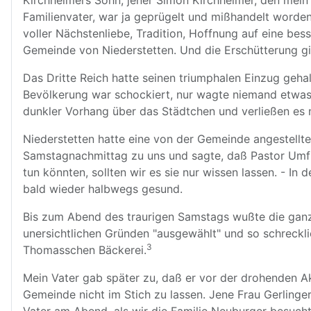
Kirchheimers Sohn, jener Simon Kirchheimer, den mein 
Familienvater, war ja geprügelt und mißhandelt worden
voller Nächstenliebe, Tradition, Hoffnung auf eine be
Gemeinde von Niederstetten. Und die Erschütterung gi
Das Dritte Reich hatte seinen triumphalen Einzug geha
Bevölkerung war schockiert, nur wagte niemand etwas 
dunkler Vorhang über das Städtchen und verließen es 
Niederstetten hatte eine von der Gemeinde angestellt
Samstagnachmittag zu uns und sagte, daß Pastor Umfrid
tun könnten, sollten wir es sie nur wissen lassen. - In
bald wieder halbwegs gesund.
Bis zum Abend des traurigen Samstags wußte die ganze
unersichtlichen Gründen "ausgewählt" und so schreckl
3
Thomasschen Bäckerei.
Mein Vater gab später zu, daß er vor der drohenden Ak
Gemeinde nicht im Stich zu lassen. Jene Frau Gerlinger