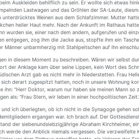
eim Auskleiden behilflich zu sein. Er wollte sich etwas hin
umpelnden Lastwagen und das Gröhlen der SA-Leute, diesmal
 unterdrücktes Weinen aus dem Schlafzimmer. Mutter hatte
eckchen heiler Haut mehr. Nach der Ankunft im Rathaus hatt
Dann wurden sie, einer nach dem andern, aufgerufen und ei
n entgegen, zog ihm die Jacke aus, stopfte ihm ein Tasche
er Männer unbarmherzig mit Stahlpeitschen auf ihn einschlu
en in diesem Moment zu beschreiben. Wären wir selbst dur
Wort der Anklage kam über seine Lippen, kein Wort des Schm
 jüdischen Arzt gab es nicht mehr in Niederstetten. Frau He
e sich derart zugespitzt hatten, noch in unsere Wohnung 
te ihn: "Herr Doktor, warum nur haben sie meinen Mann so 
n als: "Frau Stern, wir leben in einer hochpolitischen Zeit.
er und ich überlegten, ob ich nicht in die Synagoge gehen 
emitgliedern ergangen war. Ich brach auf. Der Gottesdiens
stand der siebenundsiebzigjährige Abraham Kirchheimer, ei
" Ich werde den Anblick niemals vergessen. Die verzweifelt