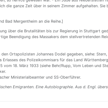
en, so nervös gewesen war. - Ein Jude aus Niederstetten ha
ich die ganze Zeit über in seinem Zimmer aufgehalten. Sie 
nd Bad Mergentheim an die Reihe.]
g über die Brutalitäten bis zur Regierung in Stuttgart gedr
rtige Beendigung des Massakers dem stellvertretenden Reich
den Ortspolizisten Johannes Dodel gegeben, siehe: Stern, 
s Erlasses des Polizeikommisars für das Land Württember
 65 vom 18. März 1933 (siehe Behr/Rupp, Vom Leben und Ster
ker.
scher Ministerialbeamter und SS-Oberführer.
dischen Emigranten. Eine Autobiographie. Aus d. Engl. über