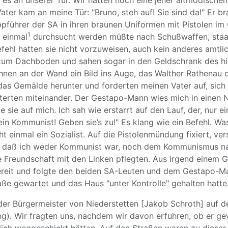
te es an unserer Tür. Wir hatten noch eine jener altmodis
ter kam an meine Tür: "Bruno, steh auf! Sie sind da!" Er br
ppführer der SA in ihren braunen Uniformen mit Pistolen im 
1
 einmal
durchsucht werden müßte nach Schußwaffen, staatsf
hl hatten sie nicht vorzuweisen, auch kein anderes amtli
 zum Dachboden und sahen sogar in den Geldschrank des h
ihnen an der Wand ein Bild ins Auge, das Walther Rathenau 
s Gemälde herunter und forderten meinen Vater auf, sich 
terten miteinander. Der Gestapo-Mann wies mich in einen N
e sie auf mich. Ich sah wie erstarrt auf den Lauf, der, nur 
 ein Kommunist! Geben sie’s zu!" Es klang wie ein Befehl. W
 einmal ein Sozialist. Auf die Pistolenmündung fixiert, ver
ß, daß ich weder Kommunist war, noch dem Kommunismus nah
 Freundschaft mit den Linken pflegten. Aus irgend einem Gr
ereit und folgte den beiden SA-Leuten und dem Gestapo-Ma
aße gewartet und das Haus "unter Kontrolle" gehalten hatte
 der Bürgermeister von Niederstetten [Jakob Schroth] au
g). Wir fragten uns, nachdem wir davon erfuhren, ob er ge