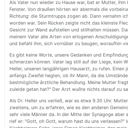
Als Vater nun wieder zu Hause war, bat er Mutter, ihm b
Fenster. Von draußen hörten wir abermals die vorbeir
Richtung: die Sturmtrupps zogen ab. Dann vernahm ich
worden war. Sein Rücken zeigte nicht das kleinste Fl
Gesicht zur Wand aufstellen und stillhalten müssen. 
meinem Vater alle Arten von erlogenen Anschuldigunge
und befahl ihm, sich vornüber zu beugen, woraufhin vi
Es gibt keine Worte, unsere Gedanken und Empfindung
schmerzen können. Vater lag still auf der Liege, kein 
Heller, unseren langjährigen Hausarzt, zu rufen. Einen
anfangs Zweifel hegten, ob ihr Mann, da die Umständ
bestmögliche ärztliche Behandlung. Meine Mutter frag
zuleide getan hat?" Der Arzt wußte nichts darauf zu sage
Als Dr. Heller uns verließ, war es etwa 9.30 Uhr. Mutt
zweitens, um zu erfahren, wie es den anderen Gemeind
sehr viele Männer da. In der Mitte der Synagoge aber 
rief er: "Gott, oh Gott, warum hast du uns verlassen?