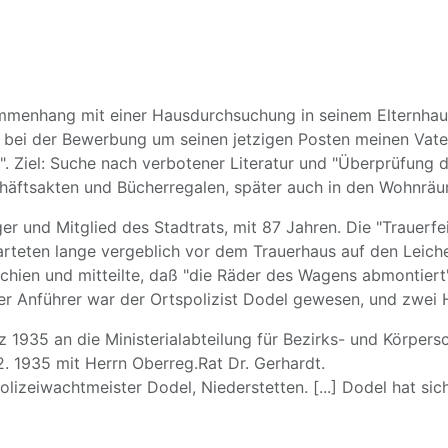
mmenhang mit einer Hausdurchsuchung in seinem Elternhaus
 bei der Bewerbung um seinen jetzigen Posten meinen Vater 
". Ziel: Suche nach verbotener Literatur und "Überprüfung
häftsakten und Bücherregalen, später auch in den Wohnräu
er und Mitglied des Stadtrats, mit 87 Jahren. Die "Trauerfe
warteten lange vergeblich vor dem Trauerhaus auf den Lei
hien und mitteilte, daß "die Räder des Wagens abmontiert" 
 Anführer war der Ortspolizist Dodel gewesen, und zwei He
935 an die Ministerialabteilung für Bezirks- und Körpersc
. 1935 mit Herrn Oberreg.Rat Dr. Gerhardt.
olizeiwachtmeister Dodel, Niederstetten. [...] Dodel hat sic