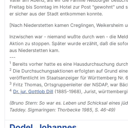
Vater am Abend, als wir die Familie Neuburger besucht
Freitag bis Sonntag im Hotel zur Post "gewohnt" und s
er sicher aus der Stadt entkommen konnte.
[Nach Niederstetten kamen Creglingen, Weikersheim u
Inzwischen war - niemand wußte durch wen - die Meldun
Aktion zu stoppen. Später wurde erzählt, daß die sofo
aus Niederstetten kam.
---
1
Bereits vorher hatte es eine Hausdurchsuchung durch 
2
Die Durchsuchungsaktionen erfolgten auf Grund eine
veröffentlicht im Staatsanzeiger für Württemberg Nr.
3
Fritz Thomas, Ortsgruppenleiter der NSDAP, war Bäc
4
Dr. jur. Gottlob Dill
(1885-1968), Jurist, württembergi
(Bruno Stern: So war es. Leben und Schicksal eines jü
Taddey. Sigmaringen: Thorbecke 1985, S. 46-49)
Dodel, Johannes