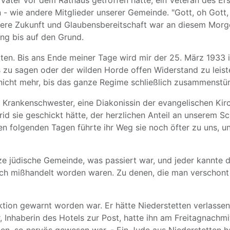
Vater vor dem Rathaus getroffen hatte, ein Veteran des Er
 - wie andere Mitglieder unserer Gemeinde. "Gott, oh Gott, 
ssere Zukunft und Glaubensbereitschaft war an diesem Morge
ng bis auf den Grund.
lten. Bis ans Ende meiner Tage wird mir der 25. März 1933 i
zu sagen oder der wilden Horde offen Widerstand zu leiste
nicht mehr, bis das ganze Regime schließlich zusammenstür
e Krankenschwester, eine Diakonissin der evangelischen Ki
 sie geschickt hätte, der herzlichen Anteil an unserem Sc
 den folgenden Tagen führte ihr Weg sie noch öfter zu uns, 
 jüdische Gemeinde, was passiert war, und jeder kannte d
ich mißhandelt worden waren. Zu denen, die man verschont 
tion gewarnt worden war. Er hätte Niederstetten verlassen
, Inhaberin des Hotels zur Post, hatte ihn am Freitagnachmi