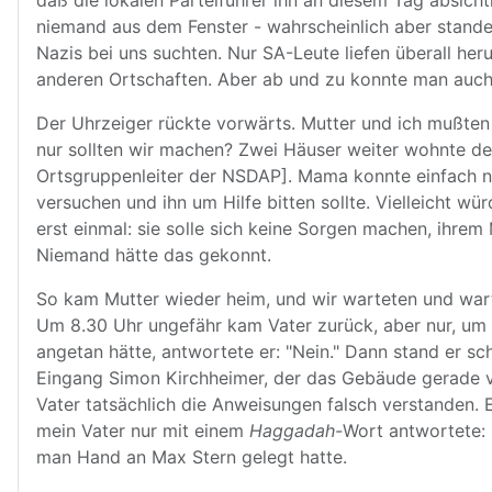
daß die lokalen Parteiführer ihn an diesem Tag absich
niemand aus dem Fenster - wahrscheinlich aber stande
Nazis bei uns suchten. Nur SA-Leute liefen überall he
anderen Ortschaften. Aber ab und zu konnte man auch 
Der Uhrzeiger rückte vorwärts. Mutter und ich mußten
nur sollten wir machen? Zwei Häuser weiter wohnte der
Ortsgruppenleiter der NSDAP]. Mama konnte einfach ni
versuchen und ihn um Hilfe bitten sollte. Vielleicht w
erst einmal: sie solle sich keine Sorgen machen, ihre
Niemand hätte das gekonnt.
So kam Mutter wieder heim, und wir warteten und warte
Um 8.30 Uhr ungefähr kam Vater zurück, aber nur, um s
angetan hätte, antwortete er: "Nein." Dann stand er s
Eingang Simon Kirchheimer, der das Gebäude gerade ve
Vater tatsächlich die Anweisungen falsch verstanden. E
mein Vater nur mit einem
Haggadah-
Wort antwortete: 
man Hand an Max Stern gelegt hatte.