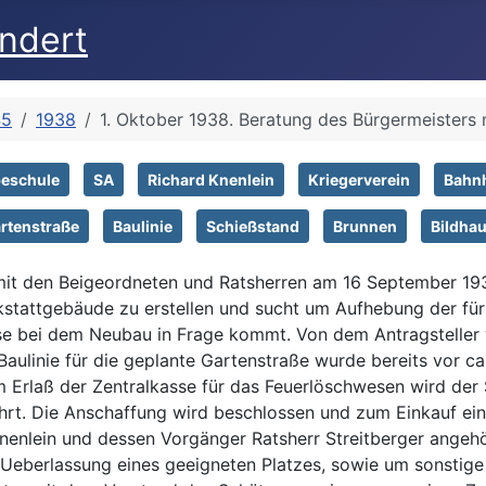
undert
45
1938
1. Oktober 1938. Beratung des Bürgermeisters
eschule
SA
Richard Knenlein
Kriegerverein
Bahn
rtenstraße
Baulinie
Schießstand
Brunnen
Bildhau
 mit den Beigeordneten und Ratsherren am 16 September 193
stattgebäude zu erstellen und sucht um Aufhebung der für
se bei dem Neubau in Frage kommt. Von dem Antragsteller 
ulinie für die geplante Gartenstraße wurde bereits vor ca
m Erlaß der Zentralkasse für das Feuerlöschwesen wird der
hrt. Die Anschaffung wird beschlossen und zum Einkauf e
enlein und dessen Vorgänger Ratsherr Streitberger angehör
Ueberlassung eines geeigneten Platzes, sowie um sonstige 