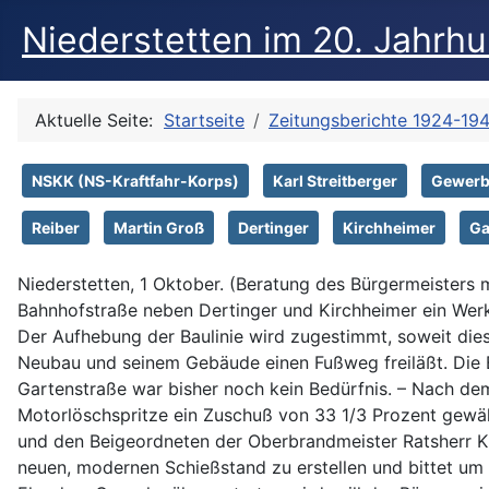
Niederstetten im 20. Jahrh
Aktuelle Seite:
Startseite
Zeitungsberichte 1924-19
NSKK (NS-Kraftfahr-Korps)
Karl Streitberger
Gewerb
Reiber
Martin Groß
Dertinger
Kirchheimer
Ga
Niederstetten, 1 Oktober. (Beratung des Bürgermeisters
Bahnhofstraße neben Dertinger und Kirchheimer ein Werk
Der Aufhebung der Baulinie wird zugestimmt, soweit die
Neubau und seinem Gebäude einen Fußweg freiläßt. Die Ba
Gartenstraße war bisher noch kein Bedürfnis. – Nach de
Motorlöschspritze ein Zuschuß von 33 1/3 Prozent gewä
und den Beigeordneten der Oberbrandmeister Ratsherr Kn
neuen, modernen Schießstand zu erstellen und bittet um 