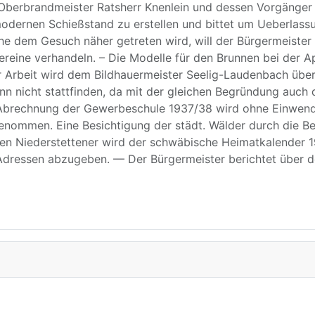
berbrandmeister Ratsherr Knenlein und dessen Vorgänger R
modernen Schießstand zu erstellen und bittet um Ueberlass
Ehe dem Gesuch näher getreten wird, will der Bürgermeiste
ine verhandeln. – Die Modelle für den Brunnen bei der Ap
 Arbeit wird dem Bildhauermeister Seelig-Laudenbach übert
n nicht stattfinden, da mit der gleichen Begründung auch d
 Abrechnung der Gewerbeschule 1937/38 wird ohne Einwend
enommen. Eine Besichtigung der städt. Wälder durch die B
den Niederstettener wird der schwäbische Heimatkalender 
Adressen abzugeben. — Der Bürgermeister berichtet über d