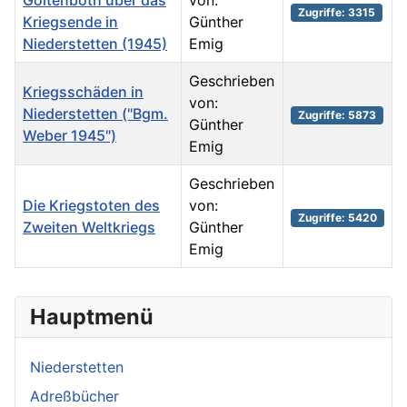
Göltenboth über das
von:
Zugriffe: 3315
Kriegsende in
Günther
Niederstetten (1945)
Emig
Geschrieben
Kriegsschäden in
von:
Niederstetten ("Bgm.
Zugriffe: 5873
Günther
Weber 1945")
Emig
Geschrieben
Die Kriegstoten des
von:
Zugriffe: 5420
Zweiten Weltkriegs
Günther
Emig
Beiträge
Hauptmenü
Niederstetten
Adreßbücher