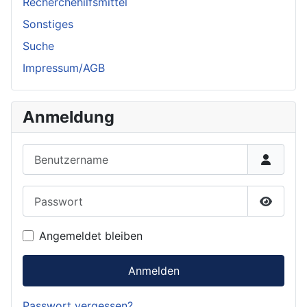
Recherchehilfsmittel
Sonstiges
Suche
Impressum/AGB
Anmeldung
Benutzername
Passwort
Passwor
Angemeldet bleiben
Anmelden
Passwort vergessen?