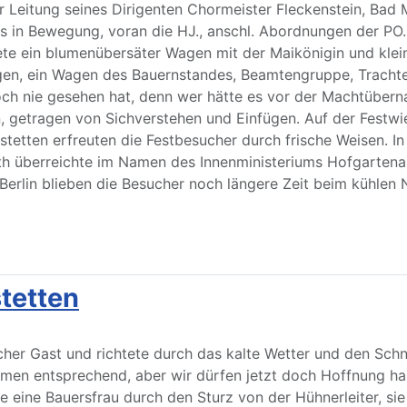
r Leitung seines Dirigenten Chormeister Fleckenstein, Bad
s in Bewegung, voran die HJ., anschl. Abordnungen der PO.,
ete ein blumenübersäter Wagen mit der Maikönigin und klein
gen, ein Wagen des Bauernstandes, Beamtengruppe, Tracht
och nie gesehen hat, denn wer hätte es vor der Machtübe
 getragen von Sichverstehen und Einfügen. Auf der Festwi
tetten erfreuten die Festbesucher durch frische Weisen. I
h überreichte im Namen des Innenministeriums Hofgartenarbe
Berlin blieben die Besucher noch längere Zeit beim kühlen
stetten
tlicher Gast und richtete durch das kalte Wetter und den 
 entsprechend, aber wir dürfen jetzt doch Hoffnung haben
e eine Bauersfrau durch den Sturz von der Hühnerleiter, si