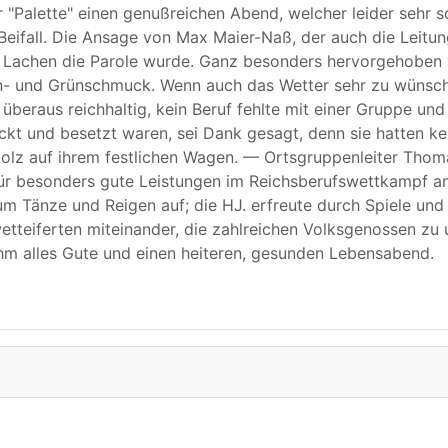
 "Palette" einen genußreichen Abend, welcher leider sehr s
Beifall. Die Ansage von Max Maier-Naß, der auch die Leitun
en Lachen die Parole wurde. Ganz besonders hervorgehoben
en- und Grünschmuck. Wenn auch das Wetter sehr zu wünsch
überaus reichhaltig, kein Beruf fehlte mit einer Gruppe 
ückt und besetzt waren, sei Dank gesagt, denn sie hatten 
tolz auf ihrem festlichen Wagen. — Ortsgruppenleiter Thom
r besonders gute Leistungen im Reichsberufswettkampf an
Tänze und Reigen auf; die HJ. erfreute durch Spiele und L
teiferten miteinander, die zahlreichen Volksgenossen zu u
hm alles Gute und einen heiteren, gesunden Lebensabend.