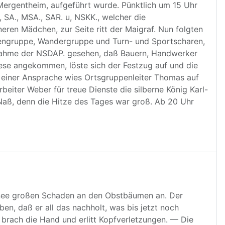
 Mergentheim, aufgeführt wurde. Pünktlich um 15 Uhr
 SA., MSA., SAR. u, NSKK., welcher die
eren Mädchen, zur Seite ritt der Maigraf. Nun folgten
engruppe, Wandergruppe und Turn- und Sportscharen,
rnahme der NSDAP. gesehen, daß Bauern, Handwerker
ese angekommen, löste sich der Festzug auf und die
n einer Ansprache wies Ortsgruppenleiter Thomas auf
iter Weber für treue Dienste die silberne König Karl-
 Naß, denn die Hitze des Tages war groß. Ab 20 Uhr
Schnee großen Schaden an den Obstbäumen an. Der
, daß er all das nachholt, was bis jetzt noch
e brach die Hand und erlitt Kopfverletzungen. — Die