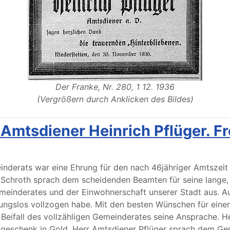
Der Franke, Nr. 280, 1 12. 1936
(Vergrößern durch Anklicken des Bildes)
 Amtsdiener Heinrich Pflüger. F
meinderats war eine Ehrung für den nach 46jähriger Amtszei
Schroth sprach dem scheidenden Beamten für seine lange, al
meinderates und der Einwohnerschaft unserer Stadt aus. Au
ibungslos vollzogen habe. Mit den besten Wünschen für ein
eifall des vollzähligen Gemeinderates seine Ansprache. He
geschenk in Gold. Herr Amtsdiener Pflüger sprach dem Ge