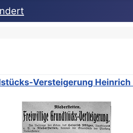
undert
dstücks-Versteigerung Heinrich 