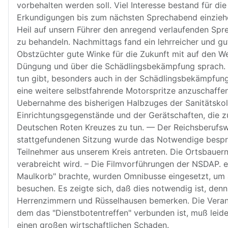
vorbehalten werden soll. Viel Interesse bestand für d
Erkundigungen bis zum nächsten Sprechabend einziehe
Heil auf unsern Führer den anregend verlaufenden Sp
zu behandeln. Nachmittags fand ein lehrreicher und 
Obstzüchter gute Winke für die Zukunft mit auf den W
Düngung und über die Schädlingsbekämpfung sprach. Di
tun gibt, besonders auch in der Schädlingsbekämpfung
eine weitere selbstfahrende Motorspritze anzuschaffen
Uebernahme des bisherigen Halbzuges der Sanitätskolon
Einrichtungsgegenstände und der Gerätschaften, die zu
Deutschen Roten Kreuzes zu tun. — Der Reichsberufswe
stattgefundenen Sitzung wurde das Notwendige bespr
Teilnehmer aus unserem Kreis antreten. Die Ortsbauer
verabreicht wird. – Die Filmvorführungen der NSDAP. e
Maulkorb" brachte, wurden Omnibusse eingesetzt, um 
besuchen. Es zeigte sich, daß dies notwendig ist, den
Herrenzimmern und Rüsselhausen bemerken. Die Veran
dem das "Dienstbotentreffen" verbunden ist, muß leide
einen großen wirtschaftlichen Schaden.