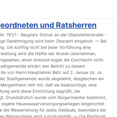
geordneten und Ratsherren
Nr. 761/1 - Bauplatz Gröner an der Oberstetterstraße -
endige Genehmigung wird beim Oberamt eingeholt. — Bei
ig. Um künftig nicht bei jeder Vorführung eine
rwaltung wird die Hälfte der Kosten übernehmen,
gesehen, einen Anstand ergab die Durchsicht nicht.
dtgemeinde erklärt den Beitritt zu diesem
de von Herrn Hauptlehrer Betz auf 2. Januar ds. Js.
der Stadtgemeinde wurde abgelehnt, desgleichen ein
Mergentheim teilt mit, daß sie beabsichtige, eine
ltung wird diese Einrichtung begrüßt, der
gt. Grundsätzlich wurde vom Bürgermeister bestimmt,
en eigene Hauswasserversorgungsanlagen eingerichtet
e die Wasserleitung für jedes Gebäude, besonders bei
es Wasserzinses wird zurückgestellt. — Die Pachtzeit