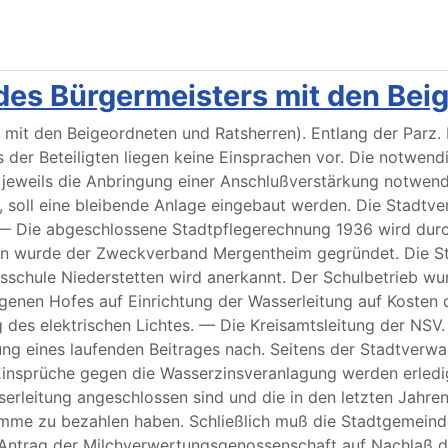
 des Bürgermeisters mit den Bei
 mit den Beigeordneten und Ratsherren). Entlang der Parz. 
ns der Beteiligten liegen keine Einsprachen vor. Die notw
t jeweils die Anbringung einer Anschlußverstärkung notwend
 soll eine bleibende Anlage eingebaut werden. Die Stadtve
 — Die abgeschlossene Stadtpflegerechnung 1936 wird durch
n wurde der Zweckverband Mergentheim gegründet. Die Sta
schule Niederstetten wird anerkannt. Der Schulbetrieb wur
genen Hofes auf Einrichtung der Wasserleitung auf Kosten 
des elektrischen Lichtes. — Die Kreisamtsleitung der NSV. 
ung eines laufenden Beitrages nach. Seitens der Stadtverwa
 Einsprüche gegen die Wasserzinsveranlagung werden erledi
serleitung angeschlossen sind und die in den letzten Jahr
summe zu bezahlen haben. Schließlich muß die Stadtgemeind
 Antrag der Milchverwertungsgenossenschaft auf Nachlaß d