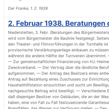
Der Franke, 1. 2. 1939
2. Februar 1938. Beratungen
Niederstetten, 3. Febr. (Beratungen des Bürgermeisters
wird vom Bürgermeister die Baulinie festgelegt. Seite
den Theater- und Filmvorführungen in der Turnhalle is
provisorische Verstärkungsanlage einbauen zu müssen,
während die andere Hälfte der Turnverein übernimmt.
— Zur gemeinschaftlichen Finanzierung von HJ.-Heime
Zweckverband. — Der Vertrag über die ländliche Berufs
aufgenommen. — Der Antrag des Besitzers eines entle
Antrag auf Bezahlung eines Zuschusses zur Einrichtung 
Haushalthilfstation einzurichten und sucht um Bewillig
nachgesuchte Beitrag wird bewilligt. — Verschiedene
daß diejenigen Besitzer von Gebäuden, die an der Was
haben, eine von Fall zu Fall festzusetzende Garantie
Brandfällen, das Wasser zur Verfügung stellen. — Dex