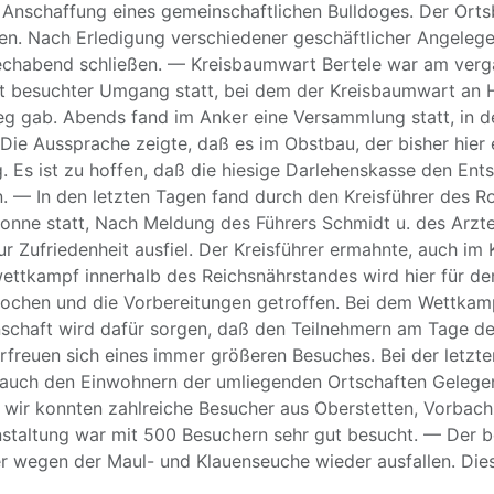
ie Anschaffung eines gemeinschaftlichen Bulldoges. Der Ort
n. Nach Erledigung verschiedener geschäftlicher Angelege
rechabend schließen. — Kreisbaumwart Bertele war am ver
gut besuchter Umgang statt, bei dem der Kreisbaumwart an
eg gab. Abends fand im Anker eine Versammlung statt, in d
e Aussprache zeigte, daß es im Obstbau, der bisher hier e
. Es ist zu hoffen, daß die hiesige Darlehenskasse den En
. — In den letzten Tagen fand durch den Kreisführer des Ro
ne statt, Nach Meldung des Führers Schmidt u. des Arztes D
r Zufriedenheit ausfiel. Der Kreisführer ermahnte, auch im 
ttkampf innerhalb des Reichsnährstandes wird hier für den
ochen und die Vorbereitungen getroffen. Bei dem Wettka
nschaft wird dafür sorgen, daß den Teilnehmern am Tage d
rfreuen sich eines immer größeren Besuches. Bei der letzte
auch den Einwohnern der umliegenden Ortschaften Gelegenh
n wir konnten zahlreiche Besucher aus Oberstetten, Vorbac
staltung war mit 500 Besuchern sehr gut besucht. — Der b
r wegen der Maul- und Klauenseuche wieder ausfallen. Diese